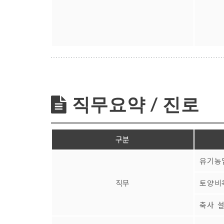
직무요약 / 진로
구분
유기농
직무
토양비
축사 