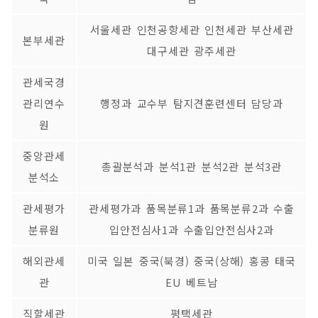
서울세관 인천공항세관 인천세관 부산세관
본부세관
대구세관 광주세관
관세국경
관리연수
행정과 교수부 탐지견훈련센터 담당과
원
중앙관세
총괄분석과 분석1관 분석2관 분석3관
분석소
관세평가
관세평가과 품목분류1과 품목분류2과 수출
분류원
입안전심사1과 수출입안전심사2과
해외관세
미국 일본 중국(북경) 중국(상해) 홍콩 태국
관
EU 베트남
직할세관
평택세관