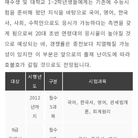
재수생 및 대학교 1~2학년생들에게는 기존에 수능시
험을 준비해 왔던 지식을 바탕으로 국어, 영어, 한국
사, 사회, 수학만으로도 응시가 가능하다는 측면을 갖
게 됨으로써 20대 초반 연령대의 응시율이 높아질 것
으로 예상되는 바, 경쟁률은 종전보다 치열해질 가능
성이 있지만 이 부분은 앞으로의 출제 난이도에 따라
호불호가 갈릴 것으로도 전망됩니다.
시행년
대상
구분
시험과목
도
2012
필수
국어, 한국사, 영어, 관세법개
년까
5과
론, 회계원리
지
목
9급
필수