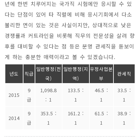
년에 한번 치루어지는 국가직 시험에만 응시할 수 있
다는 단점이 있어 타 직렬에 비해 응시기회에서 다소
불리한 면이 있는 것은 사실이지만, 상대적으로 낮은
경쟁률과 커트라인을 비롯해 직무의 전문성을 살려 향
후를 대비할 수 있다는 점 등은 분명 관세직을 돋보이
게 하는 충분한 매력이라고 볼 수 있겠습니다.
일반행정(전
일반행정(지
우정사업본
년도
직급
관세직
국)
역)
부
9
1,098.8
133.5 :
46.5 :
33.5 :
2015
급
: 1
1
1
1
9
353.5 :
161.2 :
61.5 :
38.9 :
2014
급
1
1
1
1