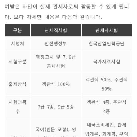
여받은 자만이 실제 관세사로써 활동할 수 있게 됩니
다. 보다 자세한 내용은 다음과 같습니다.
구분
관세직시험
관세사시험
시행처
안전행정부
한국산업인력공단
행정고시 및 7, 9급
시험구분
국가자격시험
공채시험
객관식 50%, 주관식
출제방식
객관식 100%
50%
시험과목
객관식 4종, 주관식
7급 7종, 9급 5종
수
4종
내국소비세법, 관세
국어(한문 포함), 영
법개론, 회계학, 무역