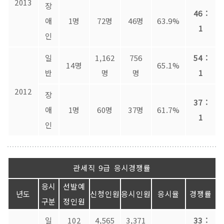
2013
장
46 :
애
1명
72명
46명
63.9%
1
인
일
1,162
756
54 :
14명
65.1%
반
명
명
1
2012
장
37 :
애
1명
60명
37명
61.7%
1
인
관세직 9급 응시경쟁률
응시
선발예
년도
신청인원
응시인원
응시율
경쟁률
구분
정인원
일
102
4,565
3,371
33 :