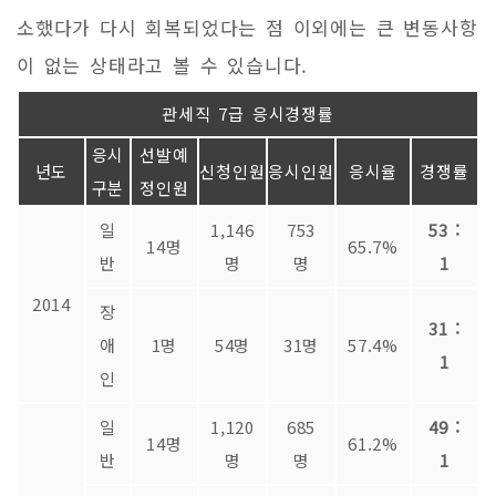
소했다가 다시 회복되었다는 점 이외에는 큰 변동사항
이 없는 상태라고 볼 수 있습니다.
관세직 7급 응시경쟁률
응시
선발예
년도
신청인원
응시인원
응시율
경쟁률
구분
정인원
일
1,146
753
53 :
14명
65.7%
반
명
명
1
2014
장
31 :
애
1명
54명
31명
57.4%
1
인
일
1,120
685
49 :
14명
61.2%
반
명
명
1