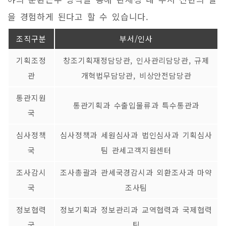
을 경험하게 된다고 할 수 있습니다.
조직구분
부서/인사
기획조정
창조기획재정담당관, 인사관리담당관, 규제
관
개혁법무담당관, 비상안전담당관
통관지원
통관기획과 수출입물류과 특수통관과
국
심사정책
심사정책과 세원심사과 법인심사과 기획심사
국
팀 관세고객지원센터
조사감시
조사총괄과 관세국경감시과 외환조사과 마약
국
조사팀
정보협력
정보기획과 정보관리과 교역협력과 국제협력
국
팀