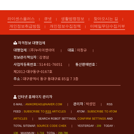
라이센스플러스
큐넷
생활법령정보
찾아오시는 길
|
|
|
|
개인정보취급방침
개인정보수집정책
이메일무단수집거부
|
|
자격정보 대행업체
대행업체 :
(주)누리이앤아이
대표 :
이창규
|
|
정보관리책임자 :
김영삼
사업자등록번호 :
514-81-76051
통산판매번호 :
|
제2012-대구동구-0167호
주소 :
대구광역시 동구 동대구로 85길 7 3층
인터넷 홈페이지 관리자
관리자 :
박성민
|
|
E-MAIL :
ANIKOREA01@NAVER.COM
RSS
|
FEED :
SUBSCRIBE TO
RSS
ARTICLES
ATOM :
SUBSCRIBE TO ATOM
|
ARTICLES
SEARCH ROBOT SETTINGS,
CONFIRM SETTINGS
AND
|
TOTAL SITEMAP,
SOURCE CODE CHEK
YESTERDAY :
209
TODAY :
136
MAXIMUM :
1,719
TOTAL :
298,786