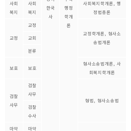
사회
사회
사회복지학개론, 행
한국
행정
복지
복지
정법총론
사
학개
교정
론
교정학개론, 형사소
교정
교회
송법개론
분류
형사소송법개론, 사
보호
보호
회복지학개론
검찰
사무
검찰
형법, 형사소송법
사무
검찰
수사
마약
마약