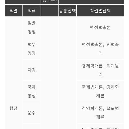
직렬
직류
공통선택
직렬별선택
일반
행정법총론
행정
법무
행정법총론, 민법총
행정
칙
경제학개론, 회계원
재경
리
국제
국제법개론, 경제학
통상
개론
행정
경영학개론, 철도법
운수
개론