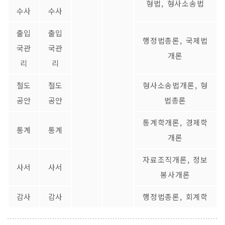
형법, 형사소송법
수사
수사
출입
출입
행정법총론, 국제법
국관
국관
개론
리
리
철도
철도
형사소송법개론, 형
공안
공안
법총론
통계학개론, 경제학
통계
통계
개론
자료조직개론, 정보
사서
사서
봉사개론
감사
감사
행정법총론, 회계학