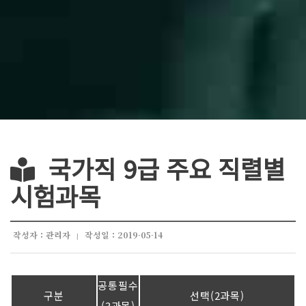
국가직 9급 주요 직렬별
시험과목
작성자 : 관리자
작성일 : 2019-05-14
|
공통필수
구분
선택(2과목)
(3과목)