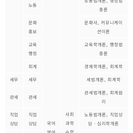
노동법개론, 행정법
노동
총론
문화
문화사, 커뮤니케이
홍보
션이론
교육
교육학개론, 행정법
행정
총론
회계
경제학개론, 회계학
세무
세무
세법개론, 회계학
관세법개론, 회계원
관세
관세
리
사회
직업
직업
노동법개론, 직업상
국어
과학
상담
상담
담ㆍ심리학개론
영어
수학