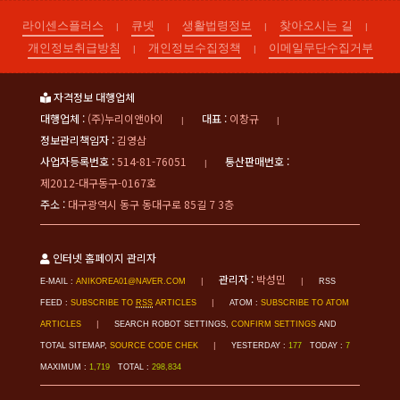
라이센스플러스
큐넷
생활법령정보
찾아오시는 길
|
|
|
|
개인정보취급방침
개인정보수집정책
이메일무단수집거부
|
|
자격정보 대행업체
대행업체 :
(주)누리이앤아이
대표 :
이창규
|
|
정보관리책임자 :
김영삼
사업자등록번호 :
514-81-76051
통산판매번호 :
|
제2012-대구동구-0167호
주소 :
대구광역시 동구 동대구로 85길 7 3층
인터넷 홈페이지 관리자
관리자 :
박성민
|
|
E-MAIL :
ANIKOREA01@NAVER.COM
RSS
|
FEED :
SUBSCRIBE TO
RSS
ARTICLES
ATOM :
SUBSCRIBE TO ATOM
|
ARTICLES
SEARCH ROBOT SETTINGS,
CONFIRM SETTINGS
AND
|
TOTAL SITEMAP,
SOURCE CODE CHEK
YESTERDAY :
177
TODAY :
7
MAXIMUM :
1,719
TOTAL :
298,834