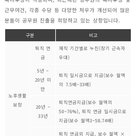
근무여건, 각종 수당 등 다양한 처우가 개선되어 많은
분들이 공무원 진출을 희망하고 있는 상항입니다.
구분
비고
퇴직 연
재직 기간별로 누진(장기 근속자
금
우대)
5년 ~
퇴직 일시금으로 지급(보수 월액
20년 미
의 7.5배~33배)
만
노후생활
퇴직연금지급(보수 월액의
보장
20년 ~
50~76%), 퇴직 연금 일시금으로
33년
지급(보수 월액3~58.74배)
퇴직 연금외 지급, 보수 월액 ×