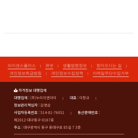
라이센스플러스
큐넷
생활법령정보
찾아오시는 길
|
|
|
|
개인정보취급방침
개인정보수집정책
이메일무단수집거부
|
|
자격정보 대행업체
대행업체 :
(주)누리이앤아이
대표 :
이창규
|
|
정보관리책임자 :
김영삼
사업자등록번호 :
514-81-76051
통산판매번호 :
|
제2012-대구동구-0167호
주소 :
대구광역시 동구 동대구로 85길 7 3층